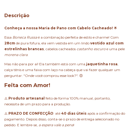
Descrição
Conheça a nossa Maria de Pano com Cabelo Cacheado!
🌟
Essa
Boneca Russa
é a combinação perfeita de estilo e charme! Com
28cm
de pura fofura, ela vem vestida em um lindo
vestido azul com
estrelinhas brancas
, cabelos cacheados
castanho escuro
e uma pele
morena clara
.
Mas não para por aí! Ela também está com uma
jaquetinha rosa
,
calça tênis e uma faixa com laço na cabeça que vai fazer qualquer um
perguntar: "Onde você comprou esse look?". 😍
Feita com Amor!
⚠️
Produto artesanal
feito de forma 100% manual, portanto,
necessita de um prazo para a produção.
⚠️
PRAZO DE CONFECÇÃO
: até
40 dias úteis
após a confirmação do
pagamento. Depois disso, conta-se o prazo de entrega selecionado no
pedido. E lembre-se,
a espera vale a pena
!