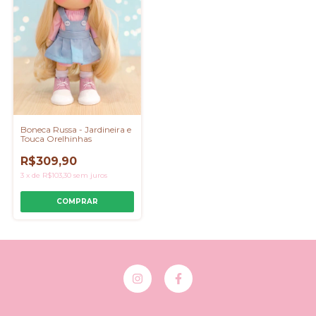
Boneca Russa - Jardineira e
Touca Orelhinhas
R$309,90
3
x
de
R$103,30
sem juros
COMPRAR