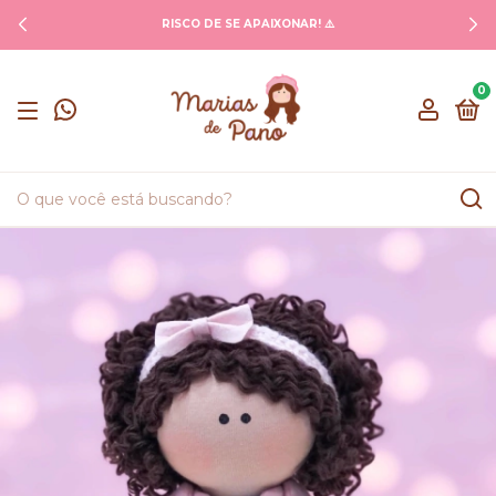
RISCO DE SE APAIXONAR! ⚠️
0