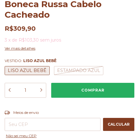
Boneca Russa Cabelo
Cacheado
R$309,90
3
x
de
R$103,30
sem juros
Ver mais detalhes
VESTIDO:
LISO AZUL BEBÊ
LISO AZUL BEBÊ
ESTAMPADO AZUL
ALTERAR CEP
Entregas para o CEP:
Meios de envio
CALCULAR
Não sei meu CEP